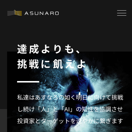
達成よりも、
挑戦に飢えよ
私達はあすなろの如く明日に向けて挑戦
し続け
「人」と「AI」の知性を協調させ
投資家とターゲットを速やかに繋ぎます