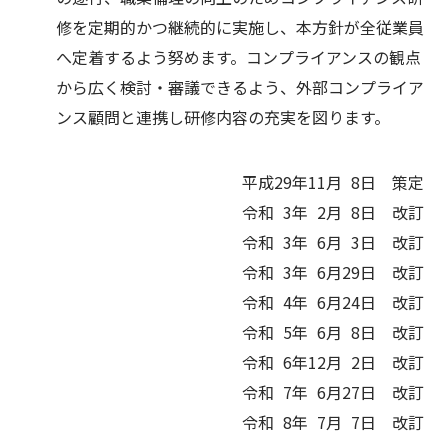
修を定期的かつ継続的に実施し、本方針が全従業員
へ定着するよう努めます。コンプライアンスの観点
から広く検討・審議できるよう、外部コンプライア
ンス顧問と連携し研修内容の充実を図ります。
平成29年11月
0
8日 策定
令和
0
3年
0
2月
0
8日 改訂
令和
0
3年
0
6月
0
3日 改訂
令和
0
3年
0
6月29日 改訂
令和
0
4年
0
6月24日 改訂
令和
0
5年
0
6月
0
8日 改訂
令和
0
6年12月
0
2日 改訂
令和
0
7年
0
6月27日 改訂
令和
0
8年
0
7月
0
7日 改訂